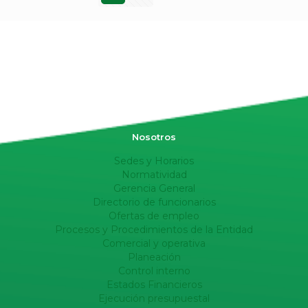
Nosotros
Sedes y Horarios
Normatividad
Gerencia General
Directorio de funcionarios
Ofertas de empleo
Procesos y Procedimientos de la Entidad
Comercial y operativa
Planeación
Control interno
Estados Financieros
Ejecución presupuestal