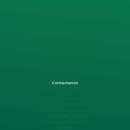
Tramites
Anticorrupción
Plan Anual de adquisiciones
Rendicion de Cuentas
Manual SARLAFT
Distribuidores
Reglamento de Distribuidores
Formato Solicitud Distribuidores
Reglamento de Cartera
Planilla pago de Premios
Contactanos
PQRS
Formatos de Autorización
Encuesta Satisfacción
Comunicados y Convocatorias
Calendario de Sorteos
Preguntas Frecuentes
Glosario