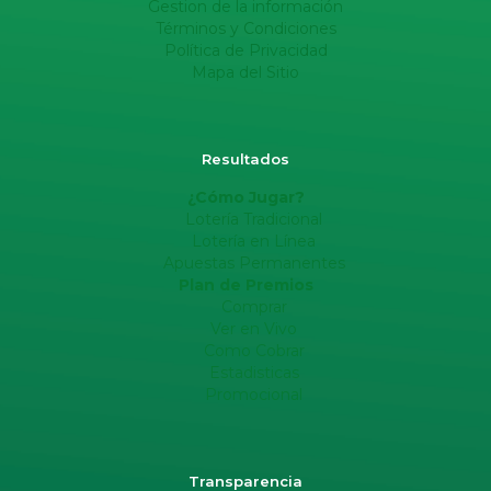
Gestion de la información
Términos y Condiciones
Política de Privacidad
Mapa del Sitio
Resultados
¿Cómo Jugar?
Lotería Tradicional
Lotería en Línea
Apuestas Permanentes
Plan de Premios
Comprar
Ver en Vivo
Como Cobrar
Estadisticas
Promocional
Transparencia