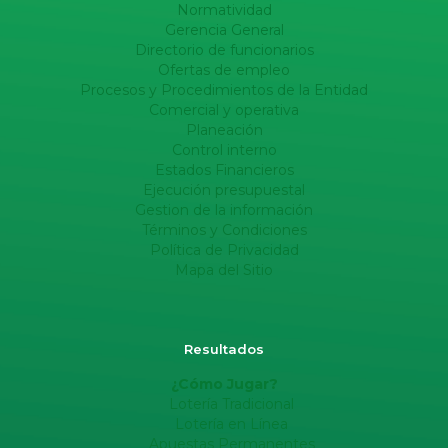
Normatividad
Gerencia General
Directorio de funcionarios
Ofertas de empleo
Procesos y Procedimientos de la Entidad
Comercial y operativa
Planeación
Control interno
Estados Financieros
Ejecución presupuestal
Gestion de la información
Términos y Condiciones
Política de Privacidad
Mapa del Sitio
Resultados
¿Cómo Jugar?
Lotería Tradicional
Lotería en Línea
Apuestas Permanentes