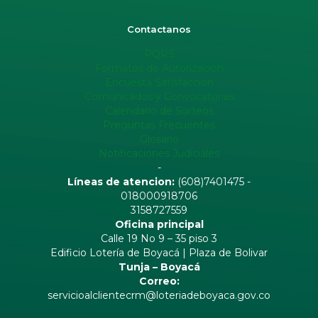
Contactanos
PQRS
Formatos de Autorización
Encuesta Satisfacción
Comunicados y Convocatorias
Calendario de Sorteos
Preguntas Frecuentes
Glosario
Notificaciones Judiciales
-
Líneas de atencion:
(608)7401475 -
018000918706
3158727559
Oficina principal
Calle 19 No 9 – 35 piso 3
Edificio Lotería de Boyacá | Plaza de Bolivar
Tunja – Boyacá
Correo:
servicioalclientecrm@loteriadeboyaca.gov.co