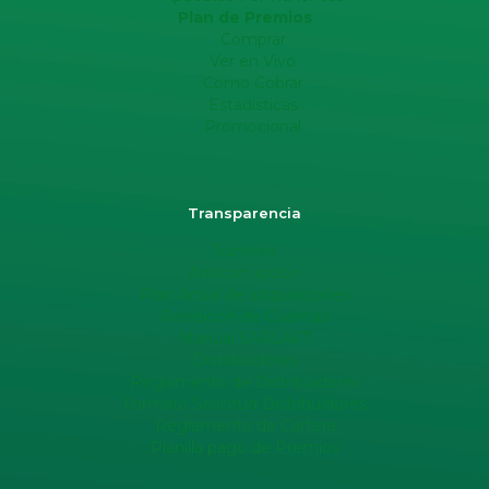
Plan de Premios
Comprar
Ver en Vivo
Como Cobrar
Estadisticas
Promocional
Transparencia
Tramites
Anticorrupción
Plan Anual de adquisiciones
Rendicion de Cuentas
Manual SARLAFT
Distribuidores
Reglamento de Distribuidores
Formato Solicitud Distribuidores
Reglamento de Cartera
Planilla pago de Premios