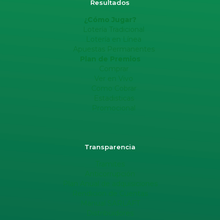
Resultados
¿Cómo Jugar?
Lotería Tradicional
Lotería en Línea
Apuestas Permanentes
Plan de Premios
Comprar
Ver en Vivo
Como Cobrar
Estadisticas
Promocional
Transparencia
Tramites
Anticorrupción
Plan Anual de adquisiciones
Rendicion de Cuentas
Manual SARLAFT
Distribuidores