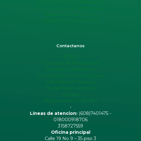
Reglamento de Distribuidores
Formato Solicitud Distribuidores
Reglamento de Cartera
Planilla pago de Premios
Contactanos
PQRS
Formatos de Autorización
Encuesta Satisfacción
Comunicados y Convocatorias
Calendario de Sorteos
Preguntas Frecuentes
Glosario
Notificaciones Judiciales
-
Líneas de atencion:
(608)7401475 -
018000918706
3158727559
Oficina principal
Calle 19 No 9 – 35 piso 3