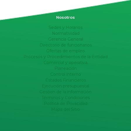
Nosotros
Sedes y Horarios
Normatividad
Gerencia General
Directorio de funcionarios
Ofertas de empleo
Procesos y Procedimientos de la Entidad
Comercial y operativa
Planeación
Control interno
Estados Financieros
Ejecución presupuestal
Gestion de la información
Términos y Condiciones
Política de Privacidad
Mapa del Sitio