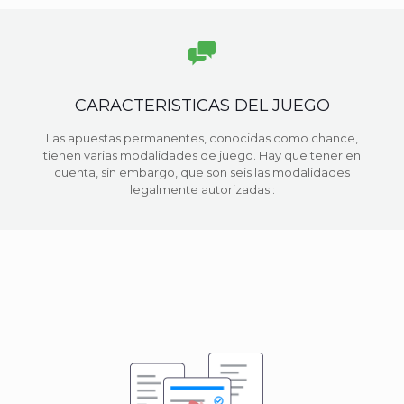
CARACTERISTICAS DEL JUEGO
Las apuestas permanentes, conocidas como chance,
tienen varias modalidades de juego. Hay que tener en
cuenta, sin embargo, que son seis las modalidades
legalmente autorizadas :