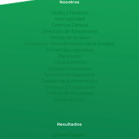
Nosotros
Sedes y Horarios
Normatividad
Gerencia General
Directorio de funcionarios
Ofertas de empleo
Procesos y Procedimientos de la Entidad
Comercial y operativa
Planeación
Control interno
Estados Financieros
Ejecución presupuestal
Gestion de la información
Términos y Condiciones
Política de Privacidad
Mapa del Sitio
Resultados
¿Cómo Jugar?