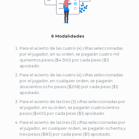
6 Modalidades
Para el acierto de las cuatro (4) cifras seleccionadas
por el jugador, en su orden, se pagarán cuatro mil
quinientos pesos ($4.500) por cada peso ($1)
apostado.
Para el acierto de las cuatro (4) cifras seleccionadas
por el jugador, en cualquier orden, se pagarán
doscientos ocho pesos ($208) por cada peso ($1)
apostado.
Para el acierto de las tres (3) cifras seleccionadas por
el jugador, en su orden, se pagarán cuatrocientos
pesos ($400) por cada peso ($1) apostado.
Para el acierto de las tres (3) cifras seleccionadas por
el jugador, en cualquier orden, se pagarán ochenta y
tres pesos ($83) por cada peso ($1) apostado.