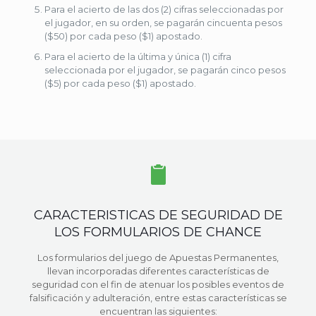
Para el acierto de las dos (2) cifras seleccionadas por
el jugador, en su orden, se pagarán cincuenta pesos
($50) por cada peso ($1) apostado.
Para el acierto de la última y única (1) cifra
seleccionada por el jugador, se pagarán cinco pesos
($5) por cada peso ($1) apostado.
CARACTERISTICAS DE SEGURIDAD DE
LOS FORMULARIOS DE CHANCE
Los formularios del juego de Apuestas Permanentes,
llevan incorporadas diferentes características de
seguridad con el fin de atenuar los posibles eventos de
falsificación y adulteración, entre estas características se
encuentran las siguientes: