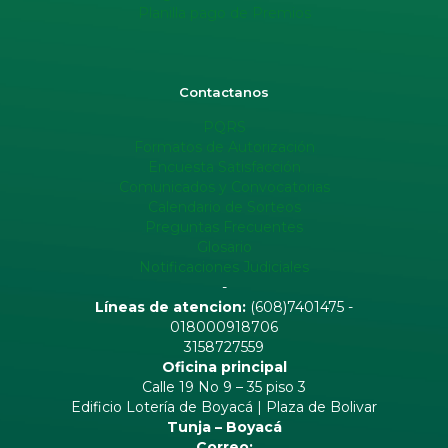
Planilla pago de Premios
Contactanos
PQRS
Formatos de Autorización
Encuesta Satisfacción
Comunicados y Convocatorias
Calendario de Sorteos
Preguntas Frecuentes
Glosario
Notificaciones Judiciales
-
Líneas de atencion:
(608)7401475 -
018000918706
3158727559
Oficina principal
Calle 19 No 9 – 35 piso 3
Edificio Lotería de Boyacá | Plaza de Bolivar
Tunja – Boyacá
Correo: